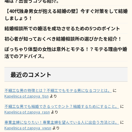
場は？出会うコツも紹介。
【40代独身男女が抱える結婚の壁】今すぐ対策をして結婚
しましょう！
結婚相談所での婚活を成功させるための5つのポイント
初心者が知っておくべき結婚相談所の選びかたを紹介！
ぽっちゃり体型の女性は意外とモテる！？モテる理由や婚
活でのアドバイス。
最近のコメント
不細工な男の特徴とは？不細工でもモテる男になるコツとは。
に
Kapelnica ot zapoya_tjsn
より
不細工な男でも結婚できるってホント？結婚するためにすること。
に
Kapelnica ot zapoya_rasn
より
専業主婦になりたい！専業主婦を望んでいる人に出会う方法とは。
に
Kapelnica ot zapoya_vwsn
より