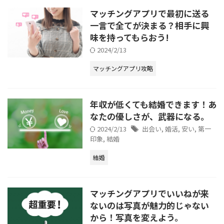
マッチングアプリで最初に送る
一言で全てが決まる？相手に興
味を持ってもらおう!
2024/2/13
マッチングアプリ攻略
年収が低くても結婚できます！あ
なたの優しさが、武器になる。
2024/2/13
出会い
,
婚活
,
安い
,
第一
印象
,
結婚
結婚
マッチングアプリでいいねが来
ないのは写真が魅力的じゃない
から！写真を変えよう。